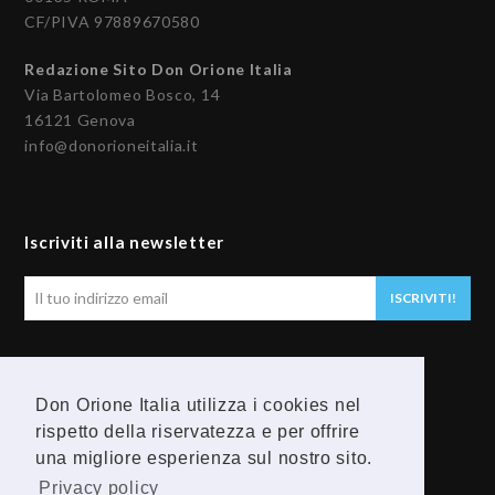
CF/PIVA 97889670580
Redazione Sito Don Orione Italia
Via Bartolomeo Bosco, 14
16121 Genova
info@donorioneitalia.it
Iscriviti alla newsletter
Il
ISCRIVITI!
tuo
indirizzo
email
Seguici
Don Orione Italia utilizza i cookies nel
rispetto della riservatezza e per offrire
F
Y
una migliore esperienza sul nostro sito.
a
o
Privacy policy