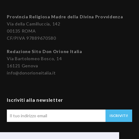
Provincia Religiosa Madre della Divina Provvidenza
Via della Camilluccia, 142
00135 ROMA
CF/PIVA 97889670580
Redazione Sito Don Orione Italia
Via Bartolomeo Bosco, 14
16121 Genova
info@donorioneitalia.it
Iscriviti alla newsletter
Il
ISCRIVITI!
tuo
indirizzo
email