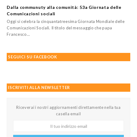
Dalla communuty alla comunità: 53a Giornata delle
Comunicazioni sociali
Oggi si celebra la cinquantatreesima Giornata Mondiale delle
Comunicazioni Sociali. Il titolo del messaggio che papa
Francesco…
SEGUICI SU FACEBOOK
ISCRIVITI ALLA NEWSLETTER
Riceverai i nostri aggiornamenti direttamente nella tua
casella email
Il
tuo