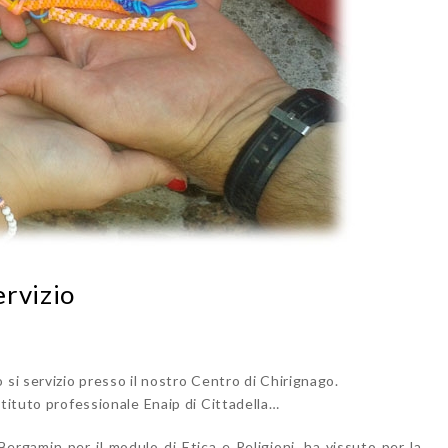
ervizio
 si servizio presso il nostro Centro di Chirignago.
stituto professionale Enaip di Cittadella…
ergamin per il modulo di Etica e Religioni, ha vissuto per la