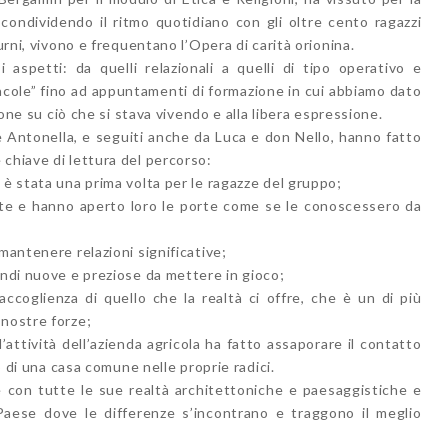
condividendo il ritmo quotidiano con gli oltre cento ragazzi
urni, vivono e frequentano l’Opera di carità orionina.
i aspetti: da quelli relazionali a quelli di tipo operativo e
iacole” fino ad appuntamenti di formazione in cui abbiamo dato
sione su ciò che si stava vivendo e alla libera espressione.
 Antonella, e seguiti anche da Luca e don Nello, hanno fatto
chiave di lettura del percorso:
 è stata una prima volta per le ragazze del gruppo;
olte e hanno aperto loro le porte come se le conoscessero da
mantenere relazioni significative;
indi nuove e preziose da mettere in gioco;
ccoglienza di quello che la realtà ci offre, che è un di più
 nostre forze;
’attività dell’azienda agricola ha fatto assaporare il contatto
so di una casa comune nelle proprie radici.
e con tutte le sue realtà architettoniche e paesaggistiche e
aese dove le differenze s’incontrano e traggono il meglio