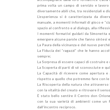
prima volta un campo di servizio e lavoro 
diversamente abili che, tra residenziali e di
L’esperienza si è caratterizzata da divers
manuale, a momenti informali di gioco e “c
spazio al confronto e al dialogo, alla rifles
I momenti formativi guidati da Simonetta e
emergere alcune parole che fanno sintesi e 
La Paura della vicinanza e del nuovo perché
La Fiducia dei “ragazzi” che le hanno acc
sempre;
La Sorpresa di essere capaci di costruire e 
La Scoperta di parti di sé sconosciute e qu
La Capacità di ricevere come apertura e a
rispetto a quello che potremmo fare con le
La Riscoperta della natura che attraverso l
con la vitalità del creato e ritrovare il sen
È stato bello sentire il Centro don Orion
con la sua varietà di ambienti come un P
dall’incontro reciproco.