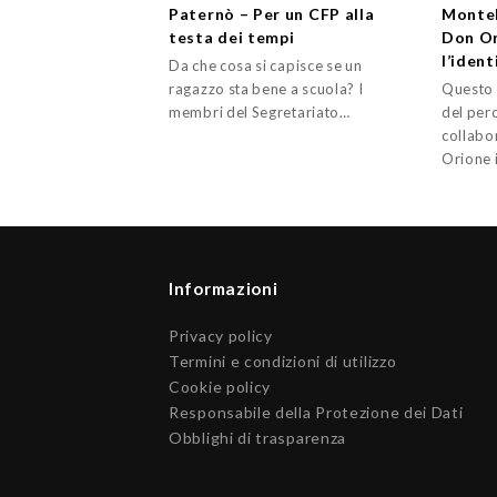
Paternò – Per un CFP alla
Monteb
testa dei tempi
Don Or
l’ident
Da che cosa si capisce se un
ragazzo sta bene a scuola? I
Questo 
membri del Segretariato…
del perc
collabo
Orione 
Informazioni
Privacy policy
Termini e condizioni di utilizzo
Cookie policy
Responsabile della Protezione dei Dati
Obblighi di trasparenza