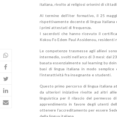
italiana, rivolto ai religiosi orionini di citta
Al termine dell’iter formativo, il 25 magg
rispettivamente docente di lingua italian
i primi attestati di frequenza.
I sacerdoti che hanno ricevuto il certifi
Kokou Fo Edem Paul Assidenou, residenti n
Le competenze trasmesse agli allievi sono
intermedio, svolti nell’arco di 3 mesi: dal 
basata essenzialmente sul learning by doing
basi di lingua italiana in modo semplice e
l’interattività fra insegnante e studenti.
Questo primo percorso di lingua italiana a
da ulteriori iniziative rivolte ad altri a
linguistica per il rilascio del permesso 
apprendimento in favore degli utenti del
ottenere l’accreditamento per essere Sede
della lingua italiana.