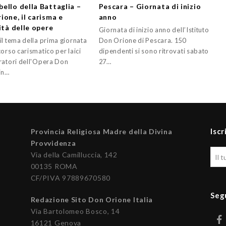
ello della Battaglia –
Pescara – Giornata di inizio
ione, il carisma e
anno
ità delle opere
Giornata di inizio anno dell’Istituto
il tema della prima giornata
Don Orione di Pescara. 150
orso carismatico per laici
dipendenti si sono ritrovati sabato
ratori dell'Opera Don
27…
in…
Iscr
Provincia Religiosa Madre della Divina
Provvidenza
Via della Camilluccia, 142
00135 ROMA
CF/PIVA 97889670580
Seg
Redazione Sito Don Orione Italia
Via Bartolomeo Bosco, 14
16121 Genova