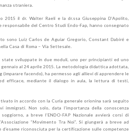
dinanza straniera.
io 2015 il dr. Walter Raeli e la dr.ssa Giuseppina D’Apolito,
a e responsabile del Centro Studi Endo-Fap, hanno consegnato
cato sono Luiz Carlos de Aguiar Gregorio, Constant Dabiré e
ella Casa di Roma – Via Settesale.
 state sviluppate in due moduli, uno per principianti ed uno
23 gennaio al 24 aprile 2015. La metodologia didattica adottata,
 (imparare facendo), ha permesso agli allievi di apprendere le
d efficace, mediante il dialogo in aula, la lettura di testi,
ttivato in accordo con la Curia generale orionina sarà seguito
llievi immigrati. Non solo, data l’importanza della conoscenza
di soggiorno, a breve l’ENDO-FAP Nazionale avvierà corsi di
l’Associazione “Movimento Tra Noi”. Si giungerà a breve ad
 d’esame riconosciuta per la certificazione sulle competenze