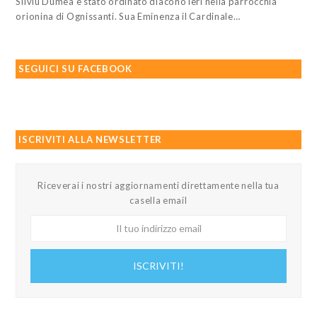
Silviu Dumea è stato ordinato diacono ieri nella parrocchia
orionina di Ognissanti. Sua Eminenza il Cardinale…
SEGUICI SU FACEBOOK
ISCRIVITI ALLA NEWSLETTER
Riceverai i nostri aggiornamenti direttamente nella tua
casella email
Il
tuo
indirizzo
ISCRIVITI!
email