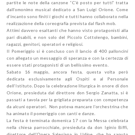
partite le note della canzone “C’è posto per tutti” tratta
dall’omonimo musical dedicato a San Luigi Orione. Come
d’incanto sono finiti i giochi e tutti hanno collaborato nella
realizzazione della coreografia prevista dal flash mob.
Attimi davvero esaltanti che hanno visto protagonisti alla
pari disabili, e non solo del Piccolo Cottolengo, bambini,
ragazzi, genitori, operatori e religiosi.
Il Pomeriggio si è concluso con il lancio di 400 palloncini
con allegato un messaggio di speranza e con la certezza di
essere stati protagonisti di un bellissimo evento.
Sabato 16 maggio, ancora festa, questa volta però
dedicata esclusivamente agli Ospiti e al Personale
dell’Istituto. Dopo la celebrazione liturgica in onore di don
Orione, presieduta dal direttore don Sergio Zanatta, si è
passati a tavola per la grigliata preparata con competenza
da alcuni operatori. Non poteva mancare l’orchestrina che
ha animato il pomeriggio con canti e danze.
La festa è terminata domenica 17 con la Messa celebrata
nella chiesa parrocchiale, presieduta da don Iginio Biffi,
direttore dell’Opera Salesiana in Udine, che ha saputo