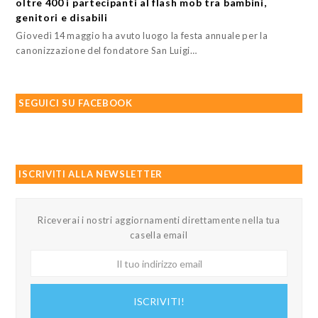
oltre 400 i partecipanti al flash mob tra bambini,
genitori e disabili
Giovedì 14 maggio ha avuto luogo la festa annuale per la
canonizzazione del fondatore San Luigi…
SEGUICI SU FACEBOOK
ISCRIVITI ALLA NEWSLETTER
Riceverai i nostri aggiornamenti direttamente nella tua
casella email
Il
tuo
indirizzo
ISCRIVITI!
email