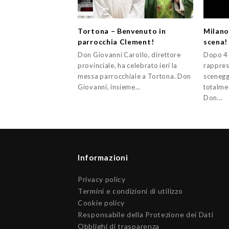
Tortona – Benvenuto in
Milano 
parrocchia Clement!
scena!
Don Giovanni Carollo, direttore
Dopo 4 
provinciale, ha celebrato ieri la
rappres
messa parrocchiale a Tortona. Don
sceneggi
Giovanni, insieme…
totalme
Don…
Informazioni
Privacy policy
Termini e condizioni di utilizzo
Cookie policy
Responsabile della Protezione dei Dati
Obblighi di trasparenza