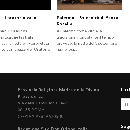
– L’oratorio va in
Palermo – Solennità di Santa
Rosalia
anni una nuova
A Palermo come vuole la
entazione teatrale
tradizione, nonostante il tempo
ata, diretta e in-terpretata
piovoso, la notte del 3 settembre
nte dai ragazzi del'Oratorio
numerosi…
Iscr
Provincia Religiosa Madre della Divina
Provvidenza
Via della Camilluccia, 142
00135 ROMA
CF/PIVA 97889670580
Seg
Redazione Sito Don Orione Italia