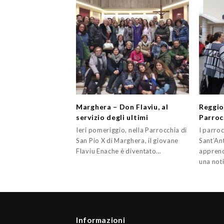
Marghera – Don Flaviu, al
Reggio
servizio degli ultimi
Parroc
Ieri pomeriggio, nella Parrocchia di
I parroc
San Pio X di Marghera, il giovane
Sant’An
Flaviu Enache è diventato…
apprend
una not
Informazioni