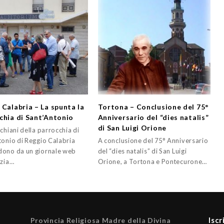
 Calabria – La spunta la
Tortona – Conclusione del 75°
chia di Sant’Antonio
Anniversario del “dies natalis”
di San Luigi Orione
chiani della parrocchia di
tonio di Reggio Calabria
A conclusione del 75° Anniversario
ono da un giornale web
del “dies natalis” di San Luigi
izia…
Orione, a Tortona e Pontecurone…
Iscr
Provincia Religiosa Madre della Divina