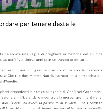
cordare per tenere deste le
ata celebrata una veglia di preghiera in memoria del Giudice
orta, uccisi ventinove anni fa in un tragico attentato.
rancesco Cavallini, gesuita che collabora con la pastorale
 Luigi Ciotti e don Mimmo Napoli, parroco della parrocchia del
a d’Amelio.
 giorni precedenti la strage all’agonia di Gesù nel Getsemani:
issione significa andare incontro alla morte, sperimentare la
 suoi. “
Borsellino aveva la possibilità di salvarsi, –
ha ricordato
 di incarichi per lasciare Palermo, smettere di indagare sulla mafia.