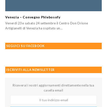
Venezia – Convegno Phlebosofy
Venerdì 23 e sabato 24 settembre il Centro Don Orione
Artigianelli di Venezia ha ospitato un…
SEGUICI SU FACEBOOK
ISCRIVITI ALLA NEWSLETTER
Riceverai i nostri aggiornamenti direttamente nella tua
casella email
Il
tuo