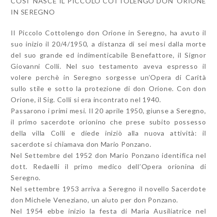
COSI’ NASCE IL PICCOLO COTTOLENGO DON ORIONE
IN SEREGNO
Il Piccolo Cottolengo don Orione in Seregno, ha avuto il
suo inizio il 20/4/1950, a distanza di sei mesi dalla morte
del suo grande ed indimenticabile Benefattore, il Signor
Giovanni Colli. Nel suo testamento aveva espresso il
volere perchè in Seregno sorgesse un’Opera di Carità
sullo stile e sotto la protezione di don Orione. Con don
Orione, il Sig. Colli si era incontrato nel 1940.
Passarono i primi mesi. Il 20 aprile 1950, giunse a Seregno,
il primo sacerdote orionino che prese subito possesso
della villa Colli e diede iniziò alla nuova attività: il
sacerdote si chiamava don Mario Ponzano.
Nel Settembre del 1952 don Mario Ponzano identifica nel
dott. Redaelli il primo medico dell’Opera orionina di
Seregno.
Nel settembre 1953 arriva a Seregno il novello Sacerdote
don Michele Veneziano, un aiuto per don Ponzano.
Nel 1954 ebbe inizio la festa di Maria Ausiliatrice nel