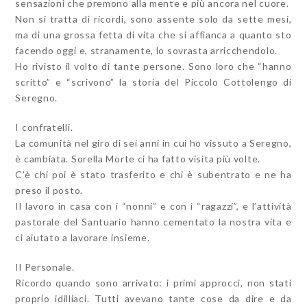
sensazioni che premono alla mente e più ancora nel cuore.
Non si tratta di ricordi, sono assente solo da sette mesi,
ma di una grossa fetta di vita che si affianca a quanto sto
facendo oggi e, stranamente, lo sovrasta arricchendolo.
Ho rivisto il volto di tante persone. Sono loro che “hanno
scritto” e “scrivono” la storia del Piccolo Cottolengo di
Seregno.
I confratelli.
La comunità nel giro di sei anni in cui ho vissuto a Seregno,
è cambiata. Sorella Morte ci ha fatto visita più volte.
C’è chi poi è stato trasferito e chi è subentrato e ne ha
preso il posto.
Il lavoro in casa con i “nonni” e con i “ragazzi”, e l’attività
pastorale del Santuario hanno cementato la nostra vita e
ci aiutato a lavorare insieme.
Il Personale.
Ricordo quando sono arrivato: i primi approcci, non stati
proprio idilliaci. Tutti avevano tante cose da dire e da