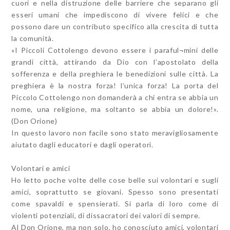
cuori e nella distruzione delle barriere che separano gli
esseri umani che impediscono di vivere felici e che
possono dare un contributo specifico alla crescita di tutta
la comunità.
«I Piccoli Cottolengo devono essere i paraful¬mini delle
grandi città, attirando da Dio con l’apostolato della
sofferenza e della preghiera le benedizioni sulle città. La
preghiera è la nostra forza! l’unica forza! La porta del
Piccolo Cottolengo non domanderà a chi entra se abbia un
nome, una religione, ma soltanto se abbia un dolore!».
(Don Orione)
In questo lavoro non facile sono stato meravigliosamente
aiutato dagli educatori e dagli operatori.
Volontari e amici
Ho letto poche volte delle cose belle sui volontari e sugli
amici, soprattutto se giovani. Spesso sono presentati
come spavaldi e spensierati. Si parla di loro come di
violenti potenziali, di dissacratori dei valori di sempre.
Al Don Orione, ma non solo, ho conosciuto amici, volontari