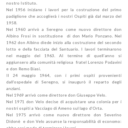
nostro Istituto.
Nel 1956 iniziano i lavori per la costruzione del primo
padiglione che accoglierà i nostri Ospiti già dal marzo del
1958.
Nel 1960 arrivò a Seregno come nuovo direttore don
Albino Frosi in sostituzione di don Mario Ponzano. Nel
1962 don Albino diede inizio alla costruzione del secondo
lotto e della facciata del Santuario. I lavori terminarono
nel maggio del 1963. Al termine di quell’anno si
aggiunsero alla comunità religiosa fratel Lorenzo Podavini
e don Remo Biasi.
Il 24 maggio 1964, con i primi ospiti provenienti
dall’ospedale di Seregno, si inaugurò il reparto degli
anziani.
Nel 1969 arrivò come direttore don Giuseppe Velo.
Nel 1971 don Velo decise di acquistare una colonia per i
nostri ospiti a Vacciago di Ameno sul lago d’Orta.
Nel 1975 arrivò come nuovo direttore don Severino
Didonè e don Velo assunse la responsabilità di economo:
ebbe così modo di terminare i lavori.