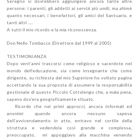
Seregno si dovrebbero aggiungere ancora tante altre
persone: i parenti, gli addetti ai servizi più umili, ma ahimè
quanto necessari, i benefattori, gli amici del Santuario, e
tanti altri ….
A tutti il mio ricordo e la mia riconoscenza.
Don Nello Tombacco (Direttore dal 1999 al 2005)
TESTIMONIANZA
Dopo vent’anni trascorsi come religioso e sacerdote nel
mondo dell’educazione, sia come insegnante che come
dirigente, su richiesta del mio Superiore ho voltato pagina
accettando la sua proposta di assumere la responsabilità
gestionale di questo Piccolo Cottolengo che, a mala pena,
sapevo dov’era geograficamente situato.
Ricordo che nei primi approcci, ancora informali ed
anonimi quando ancora nessuno sapeva
dell’avvicendamento in atto, entravo nel cortile della
struttura e vedendola così grande e complessa,
preoccupato, mi appoggiavo alla macchina venendo