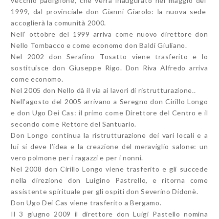
vecchio padiglione, che verrà inaugurato nel maggio del
1999, dal provinciale don Gianni Giarolo: la nuova sede
accoglierà la comunità 2000.
Nell’ ottobre del 1999 arriva come nuovo direttore don
Nello Tombacco e come economo don Baldi Giuliano.
Nel 2002 don Serafino Tosatto viene trasferito e lo
sostituisce don Giuseppe Rigo. Don Riva Alfredo arriva
come economo.
Nel 2005 don Nello dà il via ai lavori di ristrutturazione..
Nell’agosto del 2005 arrivano a Seregno don Cirillo Longo
e don Ugo Dei Cas: il primo come Direttore del Centro e il
secondo come Rettore del Santuario.
Don Longo continua la ristrutturazione dei vari locali e a
lui si deve l’idea e la creazione del meraviglio salone: un
vero polmone per i ragazzi e per i nonni.
Nel 2008 don Cirillo Longo viene trasferito e gli succede
nella direzione don Luigino Pastrello, e ritorna come
assistente spirituale per gli ospiti don Severino Didonè.
Don Ugo Dei Cas viene trasferito a Bergamo.
Il 3 giugno 2009 il direttore don Luigi Pastello nomina