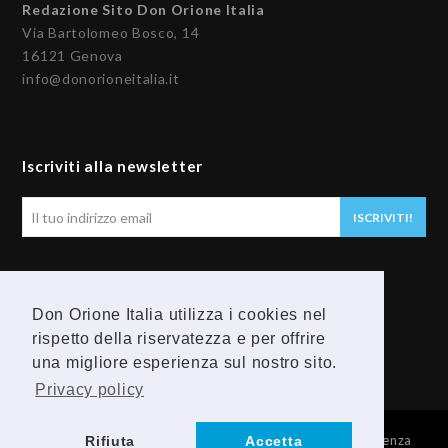
Redazione Sito Don Orione Italia
Via Bartolomeo Bosco, 14
16121 Genova
info@donorioneitalia.it
Iscriviti alla newsletter
Il
ISCRIVITI!
tuo
indirizzo
email
Seguici
Don Orione Italia utilizza i cookies nel
rispetto della riservatezza e per offrire
F
Y
una migliore esperienza sul nostro sito.
a
o
Privacy policy
c
u
© 2026 Provincia Religiosa Madre della Divina Provvidenza
Rifiuta
Accetta
e
t