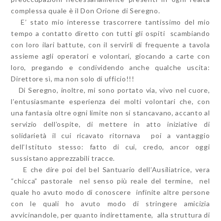
complessa quale è il Don Orione di Seregno.
E’ stato mio interesse trascorrere tantissimo del mio
tempo a contatto diretto con tutti gli ospiti scambiando
con loro ilari battute, con il servirli di frequente a tavola
assieme agli operatori e volontari, giocando a carte con
loro, pregando e condividendo anche qualche uscita:
Direttore sì, ma non solo di ufficio!!!
Di Seregno, inoltre, mi sono portato via, vivo nel cuore,
l’entusiasmante esperienza dei molti volontari che, con
una fantasia oltre ogni limite non si stancavano, accanto al
servizio dell’ospite, di mettere in atto iniziative di
solidarietà il cui ricavato ritornava poi a vantaggio
dell’Istituto stesso: fatto di cui, credo, ancor oggi
sussistano apprezzabili tracce.
E che dire poi del bel Santuario dell’Ausiliatrice, vera
“chicca” pastorale nel senso più reale del termine, nel
quale ho avuto modo di conoscere infinite altre persone
con le quali ho avuto modo di stringere amicizia
avvicinandole, per quanto indirettamente, alla struttura di