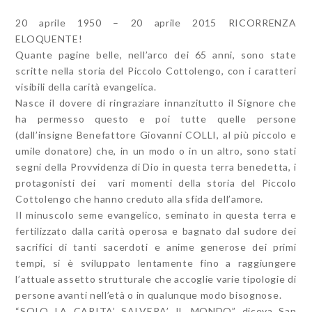
20 aprile 1950 – 20 aprile 2015 RICORRENZA
ELOQUENTE!
Quante pagine belle, nell’arco dei 65 anni, sono state
scritte nella storia del Piccolo Cottolengo, con i caratteri
visibili della carità evangelica.
Nasce il dovere di ringraziare innanzitutto il Signore che
ha permesso questo e poi tutte quelle persone
(dall’insigne Benefattore Giovanni COLLI, al più piccolo e
umile donatore) che, in un modo o in un altro, sono stati
segni della Provvidenza di Dio in questa terra benedetta, i
protagonisti dei vari momenti della storia del Piccolo
Cottolengo che hanno creduto alla sfida dell’amore.
Il minuscolo seme evangelico, seminato in questa terra e
fertilizzato dalla carità operosa e bagnato dal sudore dei
sacrifici di tanti sacerdoti e anime generose dei primi
tempi, si è sviluppato lentamente fino a raggiungere
l’attuale assetto strutturale che accoglie varie tipologie di
persone avanti nell’età o in qualunque modo bisognose.
“SOLO LA CARITA’ SALVERA’ IL MONDO” diceva San