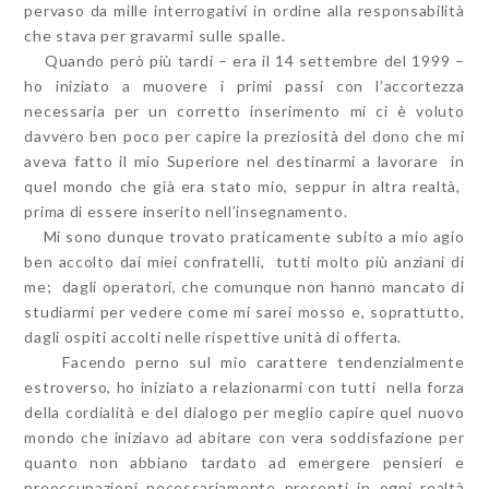
pervaso da mille interrogativi in ordine alla responsabilità
che stava per gravarmi sulle spalle.
Quando però più tardi – era il 14 settembre del 1999 –
ho iniziato a muovere i primi passi con l’accortezza
necessaria per un corretto inserimento mi ci è voluto
davvero ben poco per capire la preziosità del dono che mi
aveva fatto il mio Superiore nel destinarmi a lavorare in
quel mondo che già era stato mio, seppur in altra realtà,
prima di essere inserito nell’insegnamento.
Mi sono dunque trovato praticamente subito a mio agio
ben accolto dai miei confratelli, tutti molto più anziani di
me; dagli operatori, che comunque non hanno mancato di
studiarmi per vedere come mi sarei mosso e, soprattutto,
dagli ospiti accolti nelle rispettive unità di offerta.
Facendo perno sul mio carattere tendenzialmente
estroverso, ho iniziato a relazionarmi con tutti nella forza
della cordialità e del dialogo per meglio capire quel nuovo
mondo che iniziavo ad abitare con vera soddisfazione per
quanto non abbiano tardato ad emergere pensieri e
preoccupazioni necessariamente presenti in ogni realtà