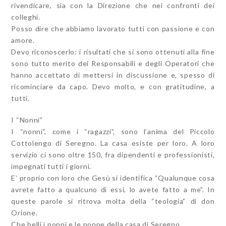
rivendicare, sia con la Direzione che nei confronti dei
colleghi.
Posso dire che abbiamo lavorato tutti con passione e con
amore.
Devo riconoscerlo: i risultati che si sono ottenuti alla fine
sono tutto merito dei Responsabili e degli Operatori che
hanno accettato di mettersi in discussione e, spesso di
ricominciare da capo. Devo molto, e con gratitudine, a
tutti.
I “Nonni”
I “nonni”, come i “ragazzi”, sono l’anima del Piccolo
Cottolengo di Seregno. La casa esiste per loro. A loro
servizio ci sono oltre 150, fra dipendenti e professionisti,
impegnati tutti i giorni.
E’ proprio con loro che Gesù si identifica “Qualunque cosa
avrete fatto a qualcuno di essi, lo avete fatto a me”. In
queste parole si ritrova molta della “teologia” di don
Orione.
Che belli i nonni e le nonne della casa di Seregno.