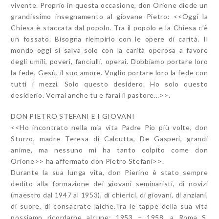
vivente. Proprio in questa occasione, don Orione diede un
grandissimo insegnamento al giovane Pietro: <<Oggi la
Chiesa è staccata dal popolo. Tra il popolo e la Chiesa c’è
un fossato. Bisogna riempirlo con le opere di carità. Il
mondo oggi si salva solo con la carità operosa a favore
degli umili, poveri, fanciulli, operai. Dobbiamo portare loro
la fede, Gesù, il suo amore. Voglio portare loro la fede con
tutti i mezzi. Solo questo desidero. Ho solo questo
desiderio. Verrai anche tu e farai il pastore…>>.
DON PIETRO STEFANI E I GIOVANI
<<Ho incontrato nella mia vita Padre Pio più volte, don
Sturzo, madre Teresa di Calcutta, De Gasperi, grandi
anime, ma nessuno mi ha tanto colpito come don
Orione>> ha affermato don Pietro Stefani>>.
Durante la sua lunga vita, don Pierino è stato sempre
dedito alla formazione dei giovani seminaristi, di novizi
(maestro dal 1947 al 1953), di chierici, di giovani, di anziani,
di suore, di consacrate laiche.Tra le tappe della sua vita
possiamo ricordarne alcune: 1953 – 1958, a Roma S.