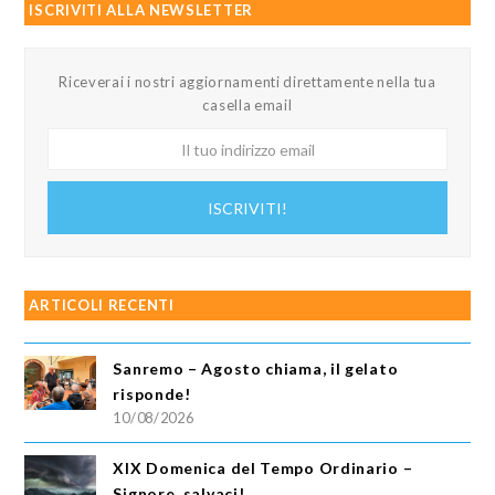
ISCRIVITI ALLA NEWSLETTER
Riceverai i nostri aggiornamenti direttamente nella tua
casella email
Il
tuo
indirizzo
ISCRIVITI!
email
ARTICOLI RECENTI
Sanremo – Agosto chiama, il gelato
risponde!
10/08/2026
XIX Domenica del Tempo Ordinario –
Signore, salvaci!