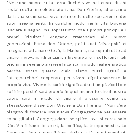
“Nessuno muore sulla terra finché vive nel cuore di chi
resta” recita un celebre aforisma. Don Pierino, ad un anno
dalla sua scomparsa, vive nel ricordo delle sue azioni e dei
suoi insegnamenti. In qualche modo, nella vita bisogna
lasciare il segno, ma soprattutto che i propri principi e i
propri “risultati” vengano tramandati alle nuove
generazioni. Prima don Orione, poi i suoi “discepoli”, ci
insegnano ad amare Gesù, la Madonna, ma soprattutto ad
amare i giovani, gli anziani, i bisognosi e i sofferenti. Gli
orionini insegnano a vivere la carità in modo reale e pratico
perché sotto questo cielo siamo tutti uguali e
“bisognerebbe” cooperare per vivere dignitosamente la
propria vita. Vivere la carità significa darsi un pizzicotto e
soffrire perché sarà proprio in quel momento che il nostro
cuore sarà in grado di amare il prossimo come se
stessi.Come disse Don Orione a Don Pierino: “Non c’era
bisogno di fondare una nuova Congregazione per essere
come gli altri. Congregazione semplice, ove si cerca solo
Dio. Via il fumo, lo sport, la politica, la troppa musica. La
Congregazione segue il fumo della carità, non i mondani.