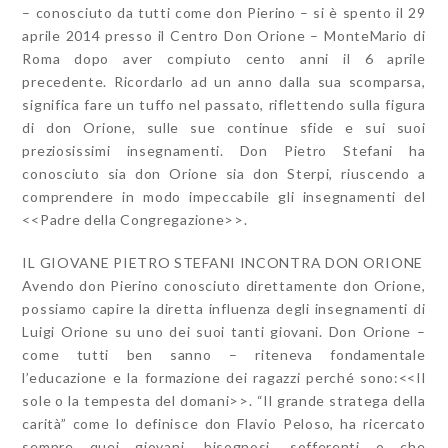
– conosciuto da tutti come don Pierino – si è spento il 29
aprile 2014 presso il Centro Don Orione – MonteMario di
Roma dopo aver compiuto cento anni il 6 aprile
precedente. Ricordarlo ad un anno dalla sua scomparsa,
significa fare un tuffo nel passato, riflettendo sulla figura
di don Orione, sulle sue continue sfide e sui suoi
preziosissimi insegnamenti. Don Pietro Stefani ha
conosciuto sia don Orione sia don Sterpi, riuscendo a
comprendere in modo impeccabile gli insegnamenti del
<<Padre della Congregazione>>.
IL GIOVANE PIETRO STEFANI INCONTRA DON ORIONE
Avendo don Pierino conosciuto direttamente don Orione,
possiamo capire la diretta influenza degli insegnamenti di
Luigi Orione su uno dei suoi tanti giovani. Don Orione –
come tutti ben sanno – riteneva fondamentale
l’educazione e la formazione dei ragazzi perché sono:<<Il
sole o la tempesta del domani>>. “Il grande stratega della
carità” come lo definisce don Flavio Peloso, ha ricercato
sempre quei giovani, bisognosi, sofferenti o che