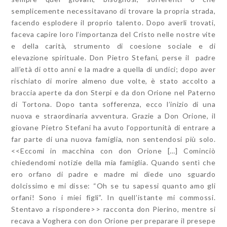
semplicemente necessitavano di trovare la propria strada,
facendo esplodere il proprio talento. Dopo averli trovati,
faceva capire loro l’importanza del Cristo nelle nostre vite
e della carità, strumento di coesione sociale e di
elevazione spirituale. Don Pietro Stefani, perse il padre
all’età di otto anni e la madre a quella di undici; dopo aver
rischiato di morire almeno due volte, è stato accolto a
braccia aperte da don Sterpi e da don Orione nel Paterno
di Tortona. Dopo tanta sofferenza, ecco l’inizio di una
nuova e straordinaria avventura. Grazie a Don Orione, il
giovane Pietro Stefani ha avuto l’opportunità di entrare a
far parte di una nuova famiglia, non sentendosi più solo.
<<Eccomi in macchina con don Orione […] Cominciò
chiedendomi notizie della mia famiglia. Quando sentì che
ero orfano di padre e madre mi diede uno sguardo
dolcissimo e mi disse: “Oh se tu sapessi quanto amo gli
orfani! Sono i miei figli”. In quell’istante mi commossi.
Stentavo a rispondere>> racconta don Pierino, mentre si
recava a Voghera con don Orione per preparare il presepe