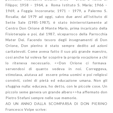
Filippo; 1958 – 1964, a Roma Istituto S. Maria; 1966 –
1969, a Foggia Incoronata; 1971 – 1979, a Palermo S.
Rosalia; dal 1979 ad oggi, salvo due anni all’Istituto di
Sette Sale (1985-1987), è stato ininterrottamente al
Centro Don Orione di Monte Mario, prima incaricato della
Fisioterapia e poi, dal 1987, viceparroco della Parrocchia
Mater Dei. Facendo tesoro degli insegnamenti di Don
Orione, Don pierino è stato sempre dedito ad azioni
caritatevoli. Come aveva fatto il suo più grande maestro,
così anche lui voleva far scoprire la propria vocazione a chi
lo riteneva necessario. <<Don Orione ci formava
servendosi di quanto vedeva in noi. Correggeva,
stimolava, aiutava ad essere prima uomini e poi religiosi
convinti, colmi di pietà ed educazione umana. Non gli
sfuggiva nulla: educava, ho detto, con le piccole cose. Un
piccolo seme genera un grande albero>>ha affermato don
Pietro Stefani sempre nelle sue memorie.
AD UN ANNO DALLA SCOMPARSA DI DON PIERINO
Francesco Volpe scrive: