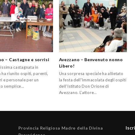
o – Castagne e sorrisi
Avezzano – Benvenuto nonno
Libero!
lissima castagnata in
 ha riunito ospiti, parenti,
Una sorpresa speciale ha allietato
ri e personale per un
la festa dell'Immacolata degli ospiti
o semplice…
dell'Istituto Don Orione di
Avezzano. L'attore…
Iscr
Provincia Religiosa Madre della Divina
Provvidenza