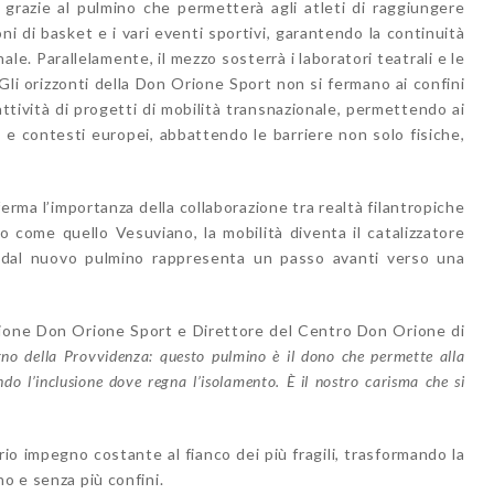
 grazie al pulmino che permetterà agli atleti di raggiungere
ni di basket e i vari eventi sportivi, garantendo la continuità
nale. Parallelamente, il mezzo sosterrà i laboratori teatrali e le
 Gli orizzonti della Don Orione Sport non si fermano ai confini
attività di progetti di mobilità transnazionale, permettendo ai
e e contesti europei, abbattendo le barriere non solo fisiche,
erma l’importanza della collaborazione tra realtà filantropiche
o come quello Vesuviano, la mobilità diventa il catalizzatore
o dal nuovo pulmino rappresenta un passo avanti verso una
azione Don Orione Sport e Direttore del Centro Don Orione di
no della Provvidenza: questo pulmino è il dono che permette alla
ndo l’inclusione dove regna l’isolamento. È il nostro carisma che si
rio impegno costante al fianco dei più fragili, trasformando la
no e senza più confini.