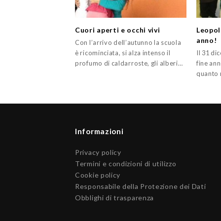
Cuori aperti e occhi vivi
Leopoli
anno!
Con l’arrivo dell’autunno la scuola
è ricominciata, si alza intenso il
Il 31 di
profumo di caldarroste, gli alberi…
fine an
quanto 
Informazioni
Privacy policy
Termini e condizioni di utilizzo
Cookie policy
Responsabile della Protezione dei Dati
Obblighi di trasparenza