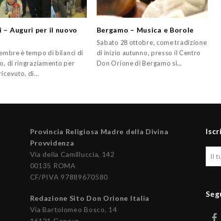
 – Auguri per il nuovo
Bergamo – Musica e Borole
Sabato 28 ottobre, come tradizione
cembre è tempo di bilanci di
di inizio autunno, presso il Centro
no, di ringraziamento per
Don Orione di Bergamo si…
ricevuto, di…
Iscr
Provincia Religiosa Madre della Divina
Provvidenza
Via della Camilluccia, 142
00135 ROMA
CF/PIVA 97889670580
Seg
Redazione Sito Don Orione Italia
Via Bartolomeo Bosco, 14
16121 Genova