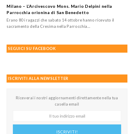
Milano – L’Arcivescovo Mons. Mario Delpini nella
Parrocchia orionina di San Benedetto
Erano 80 i ragazzi che sabato 14 ottobre hanno ricevuto il
sacramento della Cresima nella Parrocchia…
SEGUICI SU FACEBOOK
ISCRIVITI ALLA NEWSLETTER
Riceverai i nostri aggiornamenti direttamente nella tua
casella email
Il
tuo
indirizzo
ISCRIVITI!