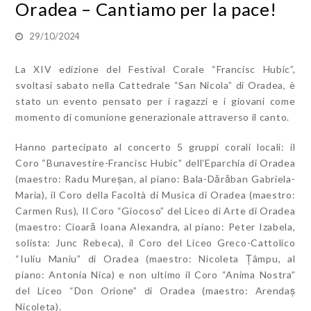
Oradea – Cantiamo per la pace!
29/10/2024
La XIV edizione del Festival Corale “Francisc Hubic”,
svoltasi sabato nella Cattedrale “San Nicola” di Oradea, è
stato un evento pensato per i ragazzi e i giovani come
momento di comunione generazionale attraverso il canto.
Hanno partecipato al concerto 5 gruppi corali locali: il
Coro “Bunavestire-Francisc Hubic” dell’Eparchia di Oradea
(maestro: Radu Mureșan, al piano: Bala-Dărăban Gabriela-
Maria), il Coro della Facoltà di Musica di Oradea (maestro:
Carmen Rus), Il Coro “Giocoso” del Liceo di Arte di Oradea
(maestro: Cioară Ioana Alexandra, al piano: Peter Izabela,
solista: Junc Rebeca), il Coro del Liceo Greco-Cattolico
“Iuliu Maniu” di Oradea (maestro: Nicoleta Țâmpu, al
piano: Antonia Nica) e non ultimo il Coro “Anima Nostra”
del Liceo “Don Orione” di Oradea (maestro: Arendaș
Nicoleta).