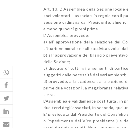
Art. 13. L’ Assemblea della Sezione locale 
soci volontari – associati in regola con il
sessione ordinaria dal Presidente, almeno 
almeno quindici giorni prima.
L’ Assemblea provvede:
a) all’ approvazione della relazione del C
situazione morale e sulle attività svolte dal
b) all’ approvazione del bilancio preventiv
della Sezione;
c) discute di tutti gli argomenti di parti
suggeriti dalle necessità dei vari ambienti;
d) provvede, alla scadenza , alla elezione
prime due votazioni , a maggioranza relativa
terza.
L’Assemblea è validamente costituita , in 
due terzi degli associati, in seconda, qualu
E’ presieduta dal Presidente del Consiglio 
o impedimento del Vice-presidente ) e de
assoluta dei presenti . Non sono ammesse 