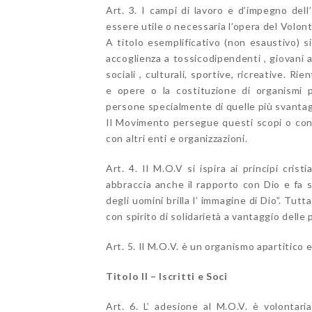
Art. 3. I campi di lavoro e d’impegno del
essere utile o necessaria l’opera del Volont
A titolo esemplificativo (non esaustivo) si
accoglienza a tossicodipendenti , giovani a r
sociali , culturali, sportive, ricreative. R
e opere o la costituzione di organismi p
persone specialmente di quelle più svantag
Il Movimento persegue questi scopi o con o
con altri enti e organizzazioni.
Art. 4. Il M.O.V si ispira ai principi cri
abbraccia anche il rapporto con Dio e fa 
degli uomini brilla l’ immagine di Dio”. Tut
con spirito di solidarietà a vantaggio dell
Art. 5. Il M.O.V. è un organismo apartitico 
Titolo II – Iscritti e Soci
Art. 6. L’ adesione al M.O.V. è volontari