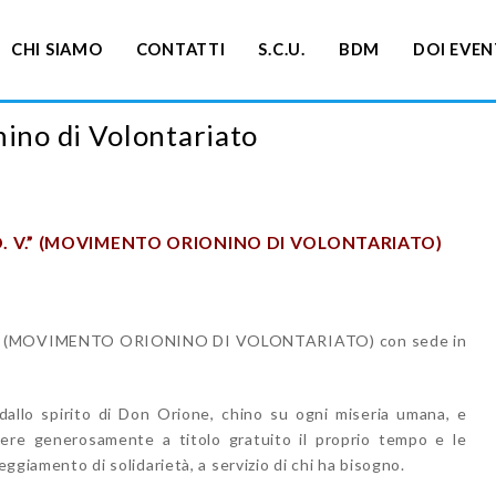
CHI SIAMO
CONTATTI
S.C.U.
BDM
DOI EVEN
no di Volontariato
O. V.” (MOVIMENTO ORIONINO DI VOLONTARIATO)
M.O.V.” (MOVIMENTO ORIONINO DI VOLONTARIATO) con sede in
i dallo spirito di Don Orione, chino su ogni miseria umana, e
ere generosamente a titolo gratuito il proprio tempo e le
eggiamento di solidarietà, a servizio di chi ha bisogno.