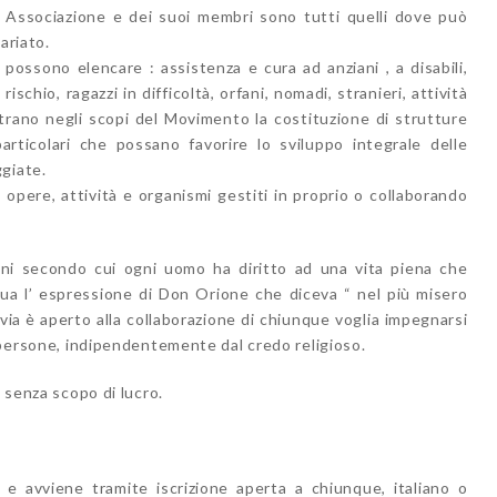
l’ Associazione e dei suoi membri sono tutti quelli dove può
ariato.
 possono elencare : assistenza e cura ad anziani , a disabili,
ischio, ragazzi in difficoltà, orfani, nomadi, stranieri, attività
ientrano negli scopi del Movimento la costituzione di strutture
articolari che possano favorire lo sviluppo integrale delle
giate.
pere, attività e organismi gestiti in proprio o collaborando
stiani secondo cui ogni uomo ha diritto ad una vita piena che
sua l’ espressione di Don Orione che diceva “ nel più misero
tavia è aperto alla collaborazione di chiunque voglia impegnarsi
e persone, indipendentemente dal credo religioso.
e senza scopo di lucro.
a e avviene tramite iscrizione aperta a chiunque, italiano o