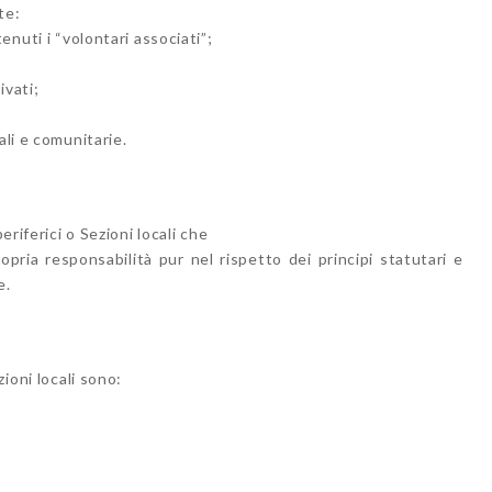
te:
enuti i “volontari associati”;
ivati;
ali e comunitarie.
eriferici o Sezioni locali che
pria responsabilità pur nel rispetto dei principi statutari e
e.
zioni locali sono: