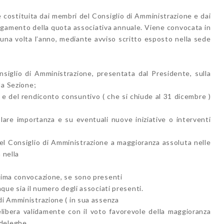
è costituita dai membri del Consiglio di Amministrazione e dai
 pagamento della quota associativa annuale. Viene convocata in
una volta l’anno, mediante avviso scritto esposto nella sede
onsiglio di Amministrazione, presentata dal Presidente, sulla
la Sezione;
o e del rendiconto consuntivo ( che si chiude al 31 dicembre )
colare importanza e su eventuali nuove iniziative o interventi
 del Consiglio di Amministrazione a maggioranza assoluta nelle
 nella
prima convocazione, se sono presenti
nque sia il numero degli associati presenti.
di Amministrazione ( in sua assenza
libera validamente con il voto favorevole della maggioranza
deleghe.