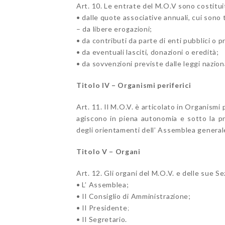
Art. 10. Le entrate del M.O.V sono costitui
• dalle quote associative annuali, cui sono t
– da libere erogazioni;
• da contributi da parte di enti pubblici o pr
• da eventuali lasciti, donazioni o eredità;
• da sovvenzioni previste dalle leggi nazion
Titolo IV – Organismi periferici
Art. 11. Il M.O.V. è articolato in Organismi p
agiscono in piena autonomia e sotto la pro
degli orientamenti dell’ Assemblea general
Titolo V – Organi
Art. 12. Gli organi del M.O.V. e delle sue Se
• L’ Assemblea;
• Il Consiglio di Amministrazione;
• Il Presidente;
• Il Segretario.