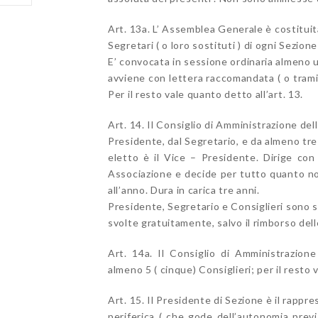
Art. 13a. L’ Assemblea Generale è costituit
Segretari ( o loro sostituti ) di ogni Sezio
E’ convocata in sessione ordinaria almeno 
avviene con lettera raccomandata ( o tramit
Per il resto vale quanto detto all’art. 13.
Art. 14. Il Consiglio di Amministrazione dell
Presidente, dal Segretario, e da almeno tre 
eletto è il Vice – Presidente. Dirige con 
Associazione e decide per tutto quanto no
all’anno. Dura in carica tre anni.
Presidente, Segretario e Consiglieri sono s
svolte gratuitamente, salvo il rimborso del
Art. 14a. Il Consiglio di Amministrazion
almeno 5 ( cinque) Consiglieri; per il resto
Art. 15. Il Presidente di Sezione è il rappr
periferica ( che gode dell’autonomia previ