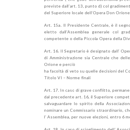
previste dall’art. 13, punto d) col gradimen
del Superiore locale dell’Opera Don Orione 
Art. 15a. Il Presidente Centrale, è il seg
eletto dall’Assemblea generale col gra
competente o della Piccola Opera della Div
Art. 16. Il Segretario è designato dall’ Op
di Amministrazione sia Centrale che delle S
Orione e perciò
ha facoltà di veto su quelle decisioni del C
Titolo VI – Norme finali
Art. 17. In caso di grave conflitto, perma
dal precedente art. 16, il Superiore compe
salvaguardare lo spirito della Associazion
nominare un Commissario straordinario, che 
l’ Assemblea, per nuove elezioni, entro 6 m
Art. 18. In caso di scioglimento dell’ Assoc