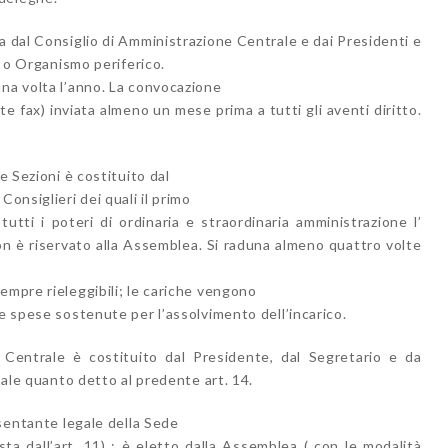
a dal Consiglio di Amministrazione Centrale e dai Presidenti e
ne o Organismo periferico.
una volta l’anno. La convocazione
e fax) inviata almeno un mese prima a tutti gli aventi diritto.
e Sezioni è costituito dal
Consiglieri dei quali il primo
tutti i poteri di ordinaria e straordinaria amministrazione l’
n è riservato alla Assemblea. Si raduna almeno quattro volte
empre rieleggibili; le cariche vengono
le spese sostenute per l’assolvimento dell’incarico.
e Centrale è costituito dal Presidente, dal Segretario e da
 vale quanto detto al predente art. 14.
esentante legale della Sede
sta dall’art. 11) ; è eletto dalla Assemblea ( con le modalità