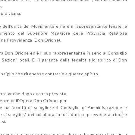
to
più vicina.
no dell’unità del Movimento e ne è il rappresentante legale; è
dimento del Superiore Maggiore della Provincia Religiosa
ina Provvidenza (Don Orione).
era Don Orione ed è il suo rappresentante in seno al Consiglio
ezioni locali. E’ il garante della fedeltà allo spirito di Don
onsiglio che ritenesse contrarie a questo spirito.
nente anche dopo quanto previsto
tente dell’Opera Don Orione, per
e ha facoltà di sciogliere il Consiglio di Amministrazione e
si sceglierà dei collaboratori di fiducia e provvederà a indire
esi.
iazione ( o di qualche Sezione locale) il patrimonio della stessa