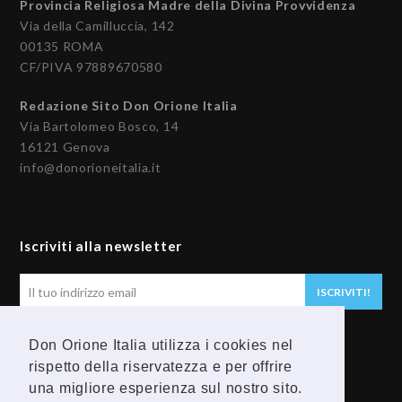
Provincia Religiosa Madre della Divina Provvidenza
Via della Camilluccia, 142
00135 ROMA
CF/PIVA 97889670580
Redazione Sito Don Orione Italia
Via Bartolomeo Bosco, 14
16121 Genova
info@donorioneitalia.it
Iscriviti alla newsletter
Il
ISCRIVITI!
tuo
indirizzo
Don Orione Italia utilizza i cookies nel
email
Seguici
rispetto della riservatezza e per offrire
una migliore esperienza sul nostro sito.