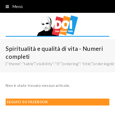
Menù
Spiritualità e qualità di vita - Numeri
completi
{“theme”:”table”,”visibility”:”0″,”ordering”:”title”,”order
Non è stato trovato nessun articolo.
SEGUICI SU FACEBOOK