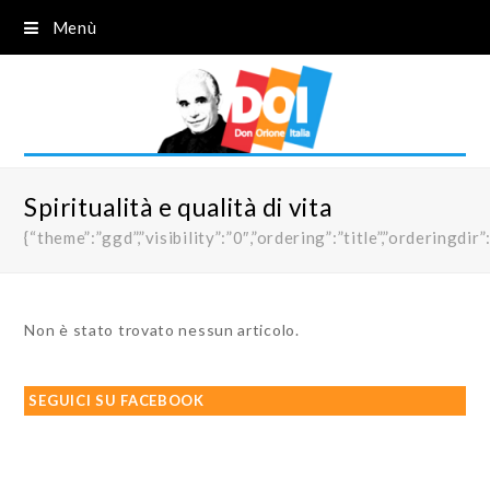
Menù
Spiritualità e qualità di vita
{“theme”:”ggd”,”visibility”:”0″,”ordering”:”title”,”order
Non è stato trovato nessun articolo.
SEGUICI SU FACEBOOK