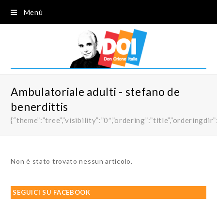
Menù
Ambulatoriale adulti - stefano de
benerdittis
{“theme”:”tree”,”visibility”:”0″,”ordering”:”title”,”order
Non è stato trovato nessun articolo.
SEGUICI SU FACEBOOK