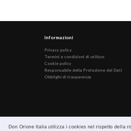
Informazioni
Privacy policy
Termini e condizioni di utilizzo
Cookie policy
Responsabile della Protezione dei Dati
Obblighi di trasparenza
Don Orione Italia utilizza i cookies nel rispetto della 