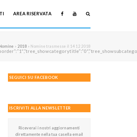
TI
AREA RISERVATA
Nomine
»
2018
»
Nomine trasmesse il 14 12 2018
howtreeborder”:”1″,”tree_showcategorytitle”:”0″,”tree_showsubc
SEGUICI SU FACEBOOK
ISCRIVITI ALLA NEWSLETTER
Riceverai i nostri aggiornamenti
direttamente nella tua casella email