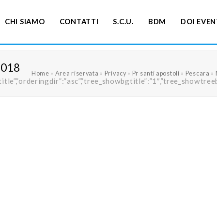
CHI SIAMO
CONTATTI
S.C.U.
BDM
DOI EVEN
2018
Home
»
Area riservata
»
Privacy
»
Pr santi apostoli
»
Pescara
»
ng”:”title”,”orderingdir”:”asc”,”tree_showbgtitle”:”1″,”tree_s