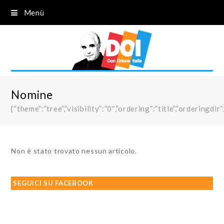
Menù
Nomine
{“theme”:”tree”,”visibility”:”0″,”ordering”:”title”,”order
Non è stato trovato nessun articolo.
SEGUICI SU FACEBOOK