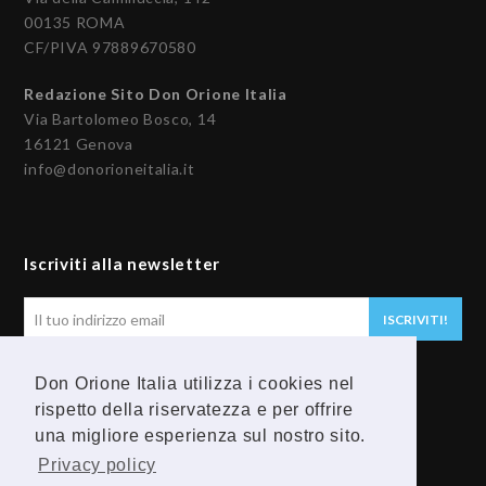
00135 ROMA
CF/PIVA 97889670580
Redazione Sito Don Orione Italia
Via Bartolomeo Bosco, 14
16121 Genova
info@donorioneitalia.it
Iscriviti alla newsletter
Il
ISCRIVITI!
tuo
indirizzo
Don Orione Italia utilizza i cookies nel
email
Seguici
rispetto della riservatezza e per offrire
una migliore esperienza sul nostro sito.
F
Y
Privacy policy