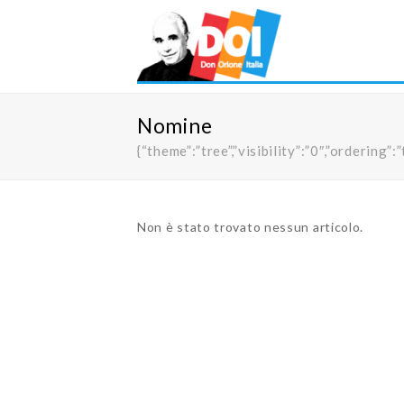
Nomine
{“theme”:”tree”,”visibility”:”0″,”orderi
Non è stato trovato nessun articolo.