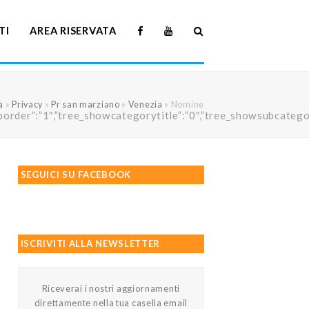
TI
AREA RISERVATA
a
»
Privacy
»
Pr san marziano
»
Venezia
»
Nomine
howtreeborder”:”1″,”tree_showcategorytitle”:”0″,”tree_showsubc
SEGUICI SU FACEBOOK
ISCRIVITI ALLA NEWSLETTER
Riceverai i nostri aggiornamenti
direttamente nella tua casella email