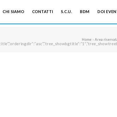
CHI SIAMO
CONTATTI
S.C.U.
BDM
DOI EVEN
Home
»
Area riservat
ng”:”title”,”orderingdir”:”asc”,”tree_showbgtitle”:”1″,”tree_s