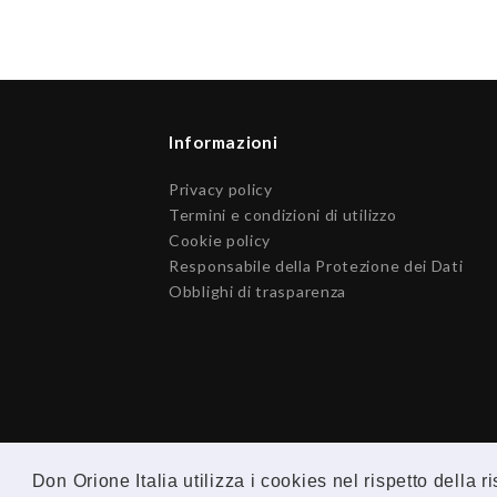
Informazioni
Privacy policy
Termini e condizioni di utilizzo
Cookie policy
Responsabile della Protezione dei Dati
Obblighi di trasparenza
Don Orione Italia utilizza i cookies nel rispetto della 