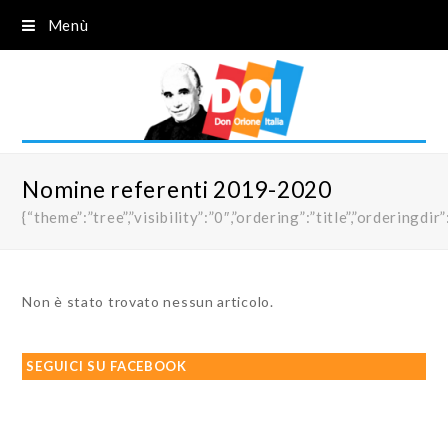
Menù
Nomine referenti 2019-2020
{“theme”:”tree”,”visibility”:”0″,”ordering”:”title”,”order
Non è stato trovato nessun articolo.
SEGUICI SU FACEBOOK