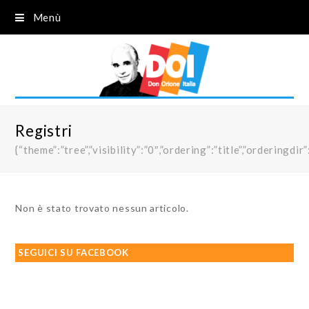
Menù
Registri
{“theme”:”tree”,”visibility”:”0″,”ordering”:”title”,”order
Non è stato trovato nessun articolo.
SEGUICI SU FACEBOOK