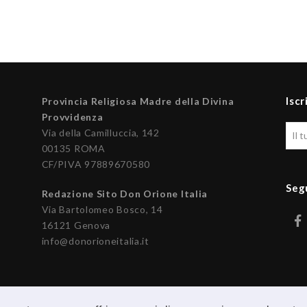
Iscr
Provincia Religiosa Madre della Divina
Provvidenza
Via della Camilluccia, 142
00135 ROMA
CF/PIVA 97889670580
Seg
Redazione Sito Don Orione Italia
Via Bartolomeo Bosco, 14
16121 Genova
info@donorioneitalia.it