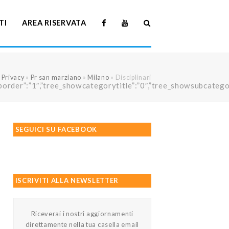
TI
AREA RISERVATA
»
Privacy
»
Pr san marziano
»
Milano
»
Disciplinari
howtreeborder”:”1″,”tree_showcategorytitle”:”0″,”tree_showsubc
SEGUICI SU FACEBOOK
ISCRIVITI ALLA NEWSLETTER
Riceverai i nostri aggiornamenti
direttamente nella tua casella email