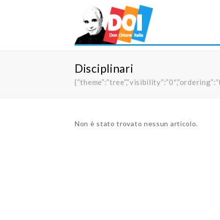
Disciplinari
{“theme”:”tree”,”visibility”:”0″,”orderi
Non è stato trovato nessun articolo.