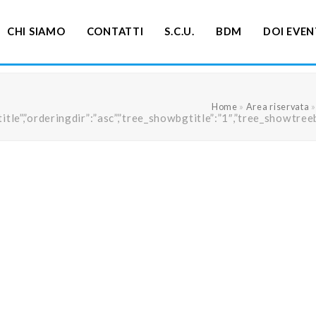
CHI SIAMO
CONTATTI
S.C.U.
BDM
DOI EVEN
Home
»
Area riservata
ng”:”title”,”orderingdir”:”asc”,”tree_showbgtitle”:”1″,”tree_s