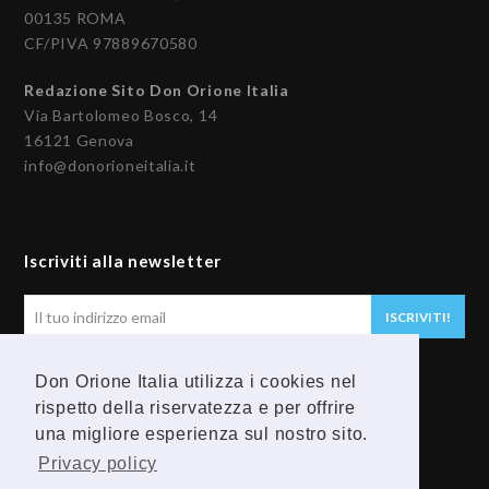
00135 ROMA
CF/PIVA 97889670580
Redazione Sito Don Orione Italia
Via Bartolomeo Bosco, 14
16121 Genova
info@donorioneitalia.it
Iscriviti alla newsletter
Il
ISCRIVITI!
tuo
indirizzo
Don Orione Italia utilizza i cookies nel
email
Seguici
rispetto della riservatezza e per offrire
una migliore esperienza sul nostro sito.
F
Y
Privacy policy