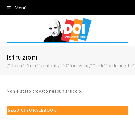
Menù
Istruzioni
{“theme”:”tree”,”visibility”:”0″,”ordering”:”title”,”order
Non è stato trovato nessun articolo.
SEGUICI SU FACEBOOK