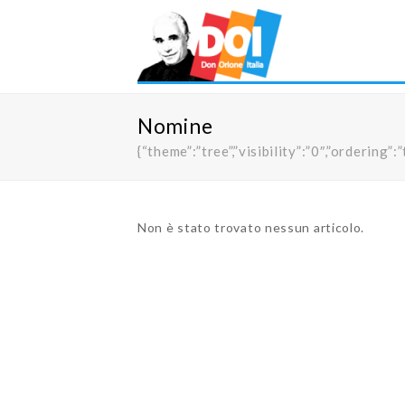
Nomine
{“theme”:”tree”,”visibility”:”0″,”orderi
Non è stato trovato nessun articolo.