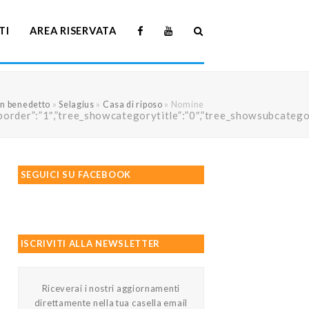
TI
AREA RISERVATA
an benedetto
»
Selagius
»
Casa di riposo
»
Nomine
howtreeborder”:”1″,”tree_showcategorytitle”:”0″,”tree_showsubc
SEGUICI SU FACEBOOK
ISCRIVITI ALLA NEWSLETTER
Riceverai i nostri aggiornamenti
direttamente nella tua casella email