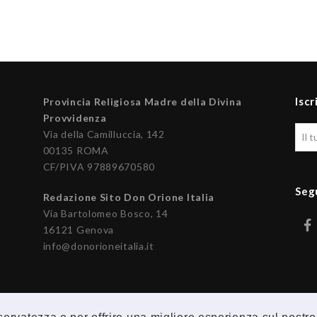
Iscr
Provincia Religiosa Madre della Divina
Provvidenza
Via della Camilluccia, 142
00135 ROMA
CF/PIVA 97889670580
Seg
Redazione Sito Don Orione Italia
Via Bartolomeo Bosco, 14
16121 Genova
info@donorioneitalia.it