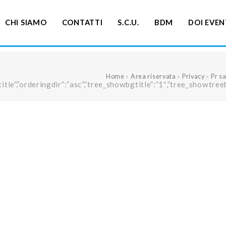
CHI SIAMO
CONTATTI
S.C.U.
BDM
DOI EVEN
Home
»
Area riservata
»
Privacy
»
Pr s
ng”:”title”,”orderingdir”:”asc”,”tree_showbgtitle”:”1″,”tree_s