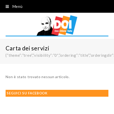
Menù
Carta dei servizi
{“theme”:”tree”,”visibility”:”0″,”ordering”:”title”,”order
Non è stato trovato nessun articolo.
SEGUICI SU FACEBOOK