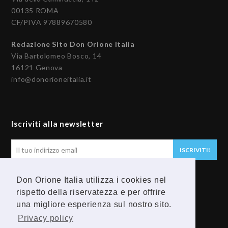
00135 ROMA
CF/PIVA 97889670580
Redazione Sito Don Orione Italia
Via Bartolomeo Bosco, 14
16121 Genova
info@donorioneitalia.it
Iscriviti alla newsletter
Il
ISCRIVITI!
tuo
indirizzo
Don Orione Italia utilizza i cookies nel
email
Seguici
rispetto della riservatezza e per offrire
una migliore esperienza sul nostro sito.
F
Y
Privacy policy