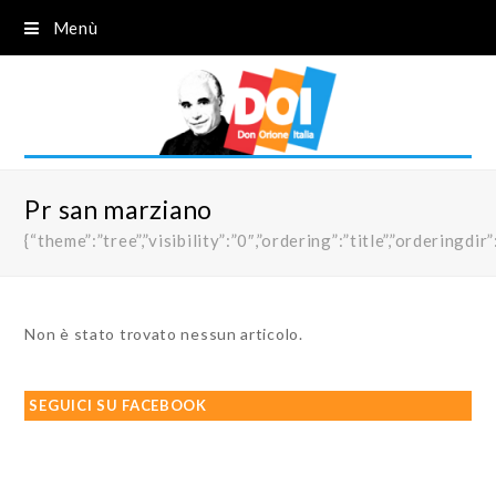
Menù
Pr san marziano
{“theme”:”tree”,”visibility”:”0″,”ordering”:”title”,”order
Non è stato trovato nessun articolo.
SEGUICI SU FACEBOOK