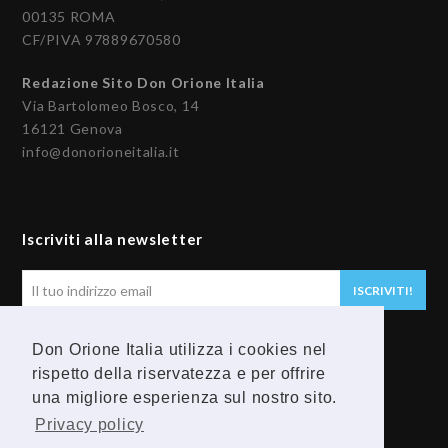
00135 ROMA
CF/PIVA 97889670580
Redazione Sito Don Orione Italia
Via Bartolomeo Bosco, 14
16121 Genova
info@donorioneitalia.it
Iscriviti alla newsletter
Il
ISCRIVITI!
tuo
indirizzo
Don Orione Italia utilizza i cookies nel
email
Seguici
rispetto della riservatezza e per offrire
una migliore esperienza sul nostro sito.
F
Y
Privacy policy