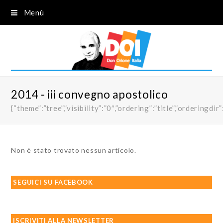
Menù
2014 - iii convegno apostolico
{“theme”:”tree”,”visibility”:”0″,”ordering”:”title”,”order
Non è stato trovato nessun articolo.
SEGUICI SU FACEBOOK
ISCRIVITI ALLA NEWSLETTER