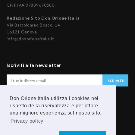
CF/PIVA 97889670580
Redazione Sito Don Orione Italia
Via Bartolomeo Bosco, 14
16121 Genova
info@donorioneitalia.it
Iscriviti alla newsletter
Il
ISCRIVITI!
tuo
indirizzo
Don Orione Italia utilizza i cookies nel
email
Seguici
rispetto della riservatezza e per offrire
una migliore esperienza sul nostro sito.
F
Y
Privacy policy
a
o