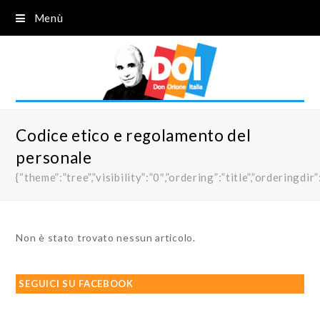
Menù
Codice etico e regolamento del
personale
{“theme”:”tree”,”visibility”:”0″,”ordering”:”title”,”order
Non è stato trovato nessun articolo.
SEGUICI SU FACEBOOK