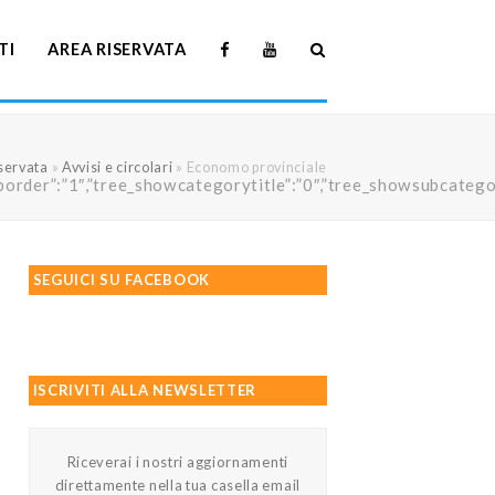
TI
AREA RISERVATA
servata
»
Avvisi e circolari
»
Economo provinciale
howtreeborder”:”1″,”tree_showcategorytitle”:”0″,”tree_showsubc
SEGUICI SU FACEBOOK
ISCRIVITI ALLA NEWSLETTER
Riceverai i nostri aggiornamenti
direttamente nella tua casella email