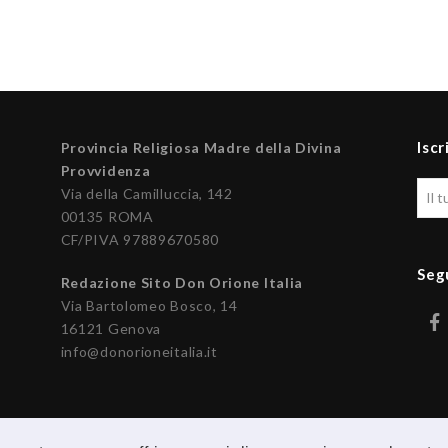
Iscr
Provincia Religiosa Madre della Divina
Provvidenza
Via della Camilluccia, 142
00135 ROMA
CF/PIVA 97889670580
Seg
Redazione Sito Don Orione Italia
Via Bartolomeo Bosco, 14
16121 Genova
info@donorioneitalia.it