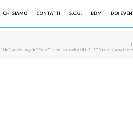
CHI SIAMO
CONTATTI
S.C.U.
BDM
DOI EVEN
ng”:”title”,”orderingdir”:”asc”,”tree_showbgtitle”:”1″,”tree_s