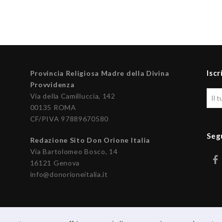
Iscr
Provincia Religiosa Madre della Divina
Provvidenza
Via della Camilluccia, 142
00135 ROMA
CF/PIVA 97889670580
Seg
Redazione Sito Don Orione Italia
Via Bartolomeo Bosco, 14
16121 Genova
info@donorioneitalia.it