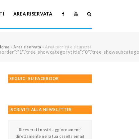
TI
AREA RISERVATA
Home
»
Area riservata
»
Area tecnica e sicurezza
howtreeborder”:”1″,”tree_showcategorytitle”:”0″,”tree_showsubc
SEGUICI SU FACEBOOK
ISCRIVITI ALLA NEWSLETTER
Riceverai i nostri aggiornamenti
direttamente nella tua casella email