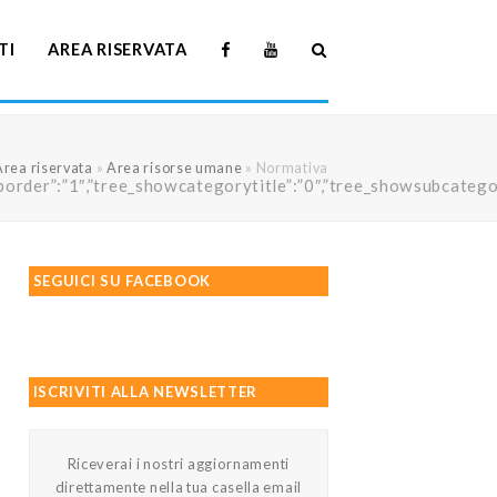
TI
AREA RISERVATA
Area riservata
»
Area risorse umane
»
Normativa
howtreeborder”:”1″,”tree_showcategorytitle”:”0″,”tree_showsubc
SEGUICI SU FACEBOOK
ISCRIVITI ALLA NEWSLETTER
Riceverai i nostri aggiornamenti
direttamente nella tua casella email