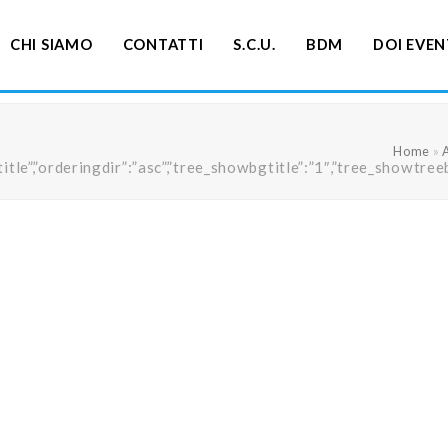
CHI SIAMO
CONTATTI
S.C.U.
BDM
DOI EVEN
Home
»
ng”:”title”,”orderingdir”:”asc”,”tree_showbgtitle”:”1″,”tree_s