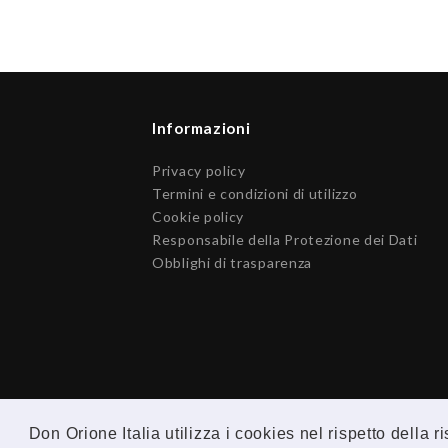
Informazioni
Privacy policy
Termini e condizioni di utilizzo
Cookie policy
Responsabile della Protezione dei Dati
Obblighi di trasparenza
Don Orione Italia utilizza i cookies nel rispetto della 