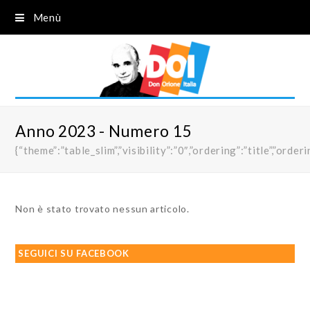
Menù
Anno 2023 - Numero 15
{“theme”:”table_slim”,”visibility”:”0″,”ordering”:”title”,”
Non è stato trovato nessun articolo.
SEGUICI SU FACEBOOK