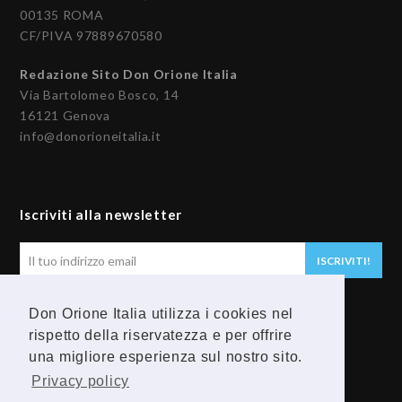
00135 ROMA
CF/PIVA 97889670580
Redazione Sito Don Orione Italia
Via Bartolomeo Bosco, 14
16121 Genova
info@donorioneitalia.it
Iscriviti alla newsletter
Il
ISCRIVITI!
tuo
indirizzo
Don Orione Italia utilizza i cookies nel
email
Seguici
rispetto della riservatezza e per offrire
una migliore esperienza sul nostro sito.
F
Y
Privacy policy