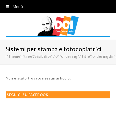
Menù
Sistemi per stampa e fotocopiatrici
{“theme”:”tree”,”visibility”:”0″,”ordering”:”title”,”order
Non è stato trovato nessun articolo.
SEGUICI SU FACEBOOK