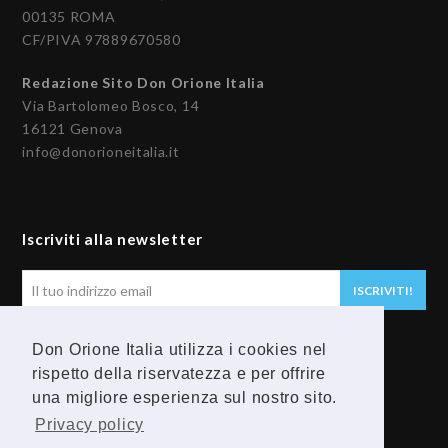
00135 ROMA
CF/PIVA 97889670580
Redazione Sito Don Orione Italia
Via Bartolomeo Bosco, 14
16121 Genova
info@donorioneitalia.it
Iscriviti alla newsletter
Il
ISCRIVITI!
tuo
indirizzo
Don Orione Italia utilizza i cookies nel
email
Seguici
rispetto della riservatezza e per offrire
una migliore esperienza sul nostro sito.
F
Y
Privacy policy