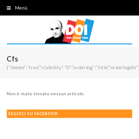
Menù
Cfs
{“theme”:”tree”,”visibility”:”0″,”ordering”:”title”,”order
Non è stato trovato nessun articolo.
SEGUICI SU FACEBOOK