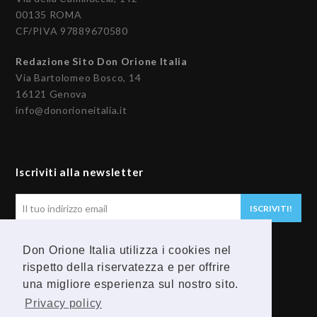
00135 ROMA
CF/PIVA 97889670580
Redazione Sito Don Orione Italia
Via Bartolomeo Bosco, 14
16121 Genova
info@donorioneitalia.it
Iscriviti alla newsletter
Il
ISCRIVITI!
tuo
indirizzo
Don Orione Italia utilizza i cookies nel
email
Seguici
rispetto della riservatezza e per offrire
una migliore esperienza sul nostro sito.
F
Y
Privacy policy