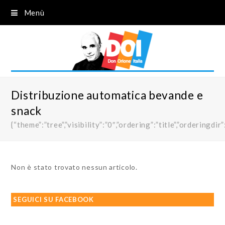
Menù
Distribuzione automatica bevande e
snack
{“theme”:”tree”,”visibility”:”0″,”ordering”:”title”,”order
Non è stato trovato nessun articolo.
SEGUICI SU FACEBOOK