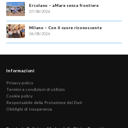
Ercolano – aMare senza frontiere
07/08/2026
Milano – Con il cuore riconoscente
06/08/2026
Informazioni
Privacy policy
Termini e condizioni di utilizzo
Cookie policy
Responsabile della Protezione dei Dati
Obblighi di trasparenza