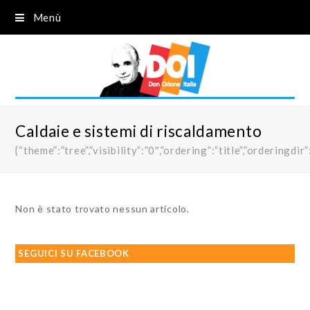
Menù
Caldaie e sistemi di riscaldamento
{“theme”:”tree”,”visibility”:”0″,”ordering”:”title”,”order
Non è stato trovato nessun articolo.
SEGUICI SU FACEBOOK