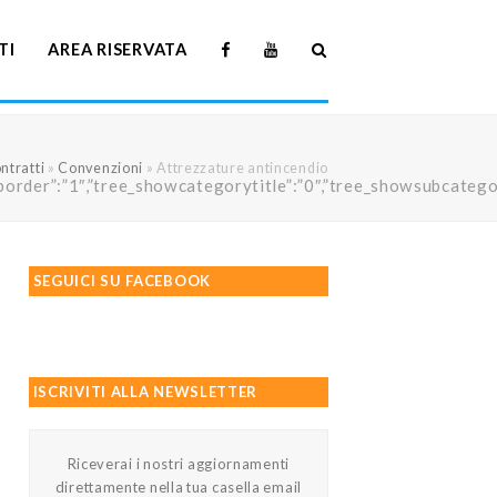
TI
AREA RISERVATA
ntratti
»
Convenzioni
»
Attrezzature antincendio
howtreeborder”:”1″,”tree_showcategorytitle”:”0″,”tree_showsubc
SEGUICI SU FACEBOOK
ISCRIVITI ALLA NEWSLETTER
Riceverai i nostri aggiornamenti
direttamente nella tua casella email