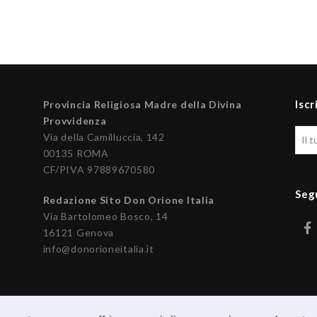
Iscr
Provincia Religiosa Madre della Divina
Provvidenza
Via della Camilluccia, 142
00135 ROMA
CF/PIVA 97889670580
Seg
Redazione Sito Don Orione Italia
Via Bartolomeo Bosco, 14
16121 Genova
info@donorioneitalia.it