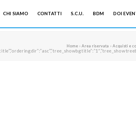
CHI SIAMO
CONTATTI
S.C.U.
BDM
DOI EVEN
Home
»
Area riservata
»
Acquisti e co
ng”:”title”,”orderingdir”:”asc”,”tree_showbgtitle”:”1″,”tree_s