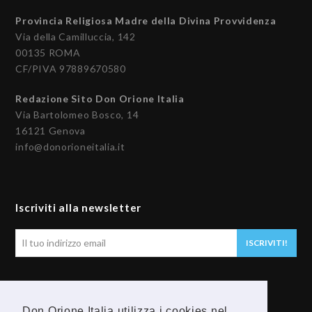
Provincia Religiosa Madre della Divina Provvidenza
Via della Camilluccia, 142
00135 ROMA
CF/PIVA 97889670580
Redazione Sito Don Orione Italia
Via Bartolomeo Bosco, 14
16121 Genova
info@donorioneitalia.it
Iscriviti alla newsletter
Il
ISCRIVITI!
tuo
indirizzo
email
Seguici
Don Orione Italia utilizza i cookies nel