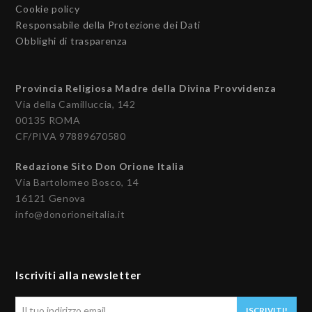
Cookie policy
Responsabile della Protezione dei Dati
Obblighi di trasparenza
Provincia Religiosa Madre della Divina Provvidenza
Via della Camilluccia, 142
00135 ROMA
CF/PIVA 97889670580
Redazione Sito Don Orione Italia
Via Bartolomeo Bosco, 14
16121 Genova
info@donorioneitalia.it
Iscriviti alla newsletter
Il
ISCRIVITI!