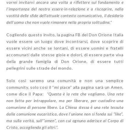
vorrei invitarvi ancora una volta a riflettere sul fondamento e
l’importanza del nostro essere-in-relazione e a riscoprire, nella
vastità delle sfide dell’attuale contesto comunicativo, il desiderio
dell’uomo che non vuole rimanere nella propria solitudine.”
Cogliendo questo invito, la pagina FB del Don Orione Italia
vuole essere un luogo dove incontrarsi, dove scoprire di
essere vicini anche se lontani, di essere uomini e fratelli
accomunati dalle stesse gioie e dolori, di essere parte viva
della grande famiglia di Don Orione, di essere tutti
pellegrini sulle strade del mondo.
Solo così saremo una comunità e non una semplice
community, solo così il “mi piace” alla pagina sarà un Amen,
come dice il Papa:
“Questa è la rete che vogliamo. Una rete
non fatta per intrappolare, ma per liberare, per custodire una
comunione di persone libere. La Chiesa stessa è una rete tessuta
dalla comunione eucaristica, dove l’unione non si fonda sui “like”,
ma sulla verità, sull’“amen”, con cui ognuno aderisce al Corpo di
Cristo, accogliendo gli altri.”.