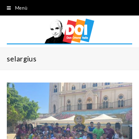
Menù
selargius