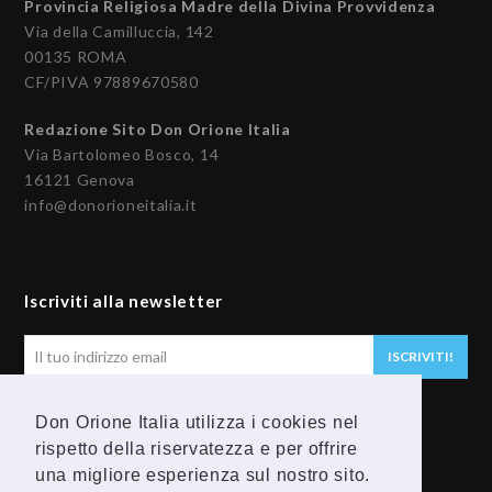
Provincia Religiosa Madre della Divina Provvidenza
Via della Camilluccia, 142
00135 ROMA
CF/PIVA 97889670580
Redazione Sito Don Orione Italia
Via Bartolomeo Bosco, 14
16121 Genova
info@donorioneitalia.it
Iscriviti alla newsletter
Il
ISCRIVITI!
tuo
indirizzo
Don Orione Italia utilizza i cookies nel
email
Seguici
rispetto della riservatezza e per offrire
una migliore esperienza sul nostro sito.