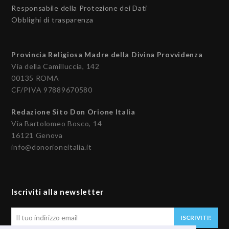
Responsabile della Protezione dei Dati
Obblighi di trasparenza
Provincia Religiosa Madre della Divina Provvidenza
Via della Camilluccia, 142
00135 ROMA
CF/PIVA 97889670580
Redazione Sito Don Orione Italia
Via Bartolomeo Bosco, 14
16121 Genova
info@donorioneitalia.it
Iscriviti alla newsletter
Il
ISCRIVITI!
tuo