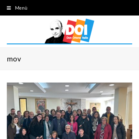
Menù
mov