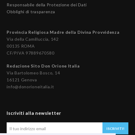
Responsabile della Protezione dei Dati
Obblighi di trasparenza
Provincia Religiosa Madre della Divina Provvidenza
Via della Camilluccia, 142
00135 ROMA
CF/PIVA 97889670580
Redazione Sito Don Orione Italia
Via Bartolomeo Bosco, 14
16121 Genova
info@donorioneitalia.it
Iscriviti alla newsletter
Il
ISCRIVITI!
tuo