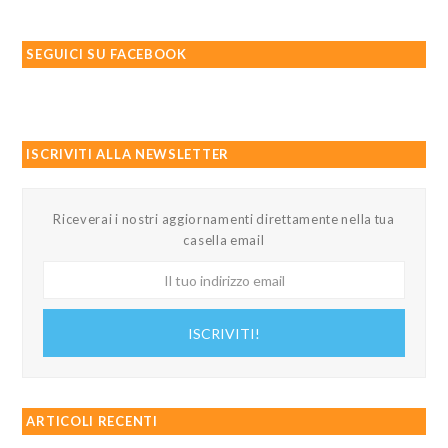
SEGUICI SU FACEBOOK
ISCRIVITI ALLA NEWSLETTER
Riceverai i nostri aggiornamenti direttamente nella tua
casella email
Il
tuo
indirizzo
ISCRIVITI!
email
ARTICOLI RECENTI