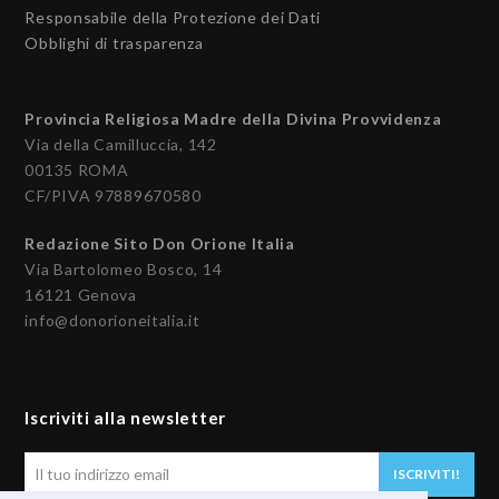
Responsabile della Protezione dei Dati
Obblighi di trasparenza
Provincia Religiosa Madre della Divina Provvidenza
Via della Camilluccia, 142
00135 ROMA
CF/PIVA 97889670580
Redazione Sito Don Orione Italia
Via Bartolomeo Bosco, 14
16121 Genova
info@donorioneitalia.it
Iscriviti alla newsletter
Il
ISCRIVITI!
tuo