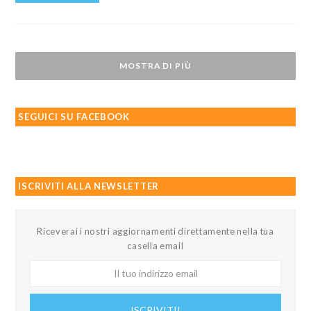
MOSTRA DI PIÙ
SEGUICI SU FACEBOOK
ISCRIVITI ALLA NEWSLETTER
Riceverai i nostri aggiornamenti direttamente nella tua
casella email
Il
tuo
indirizzo
ISCRIVITI!