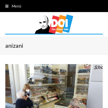
Menù
anizani