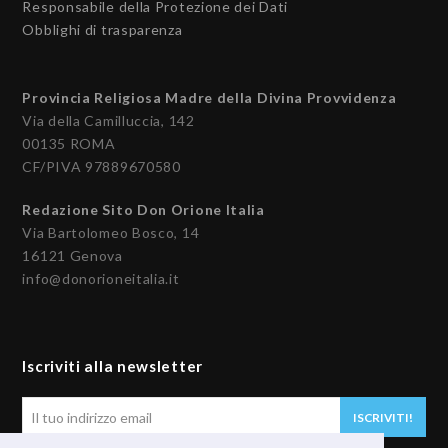
Responsabile della Protezione dei Dati
Obblighi di trasparenza
Provincia Religiosa Madre della Divina Provvidenza
Via della Camilluccia, 142
00135 ROMA
CF/PIVA 97889670580
Redazione Sito Don Orione Italia
Via Bartolomeo Bosco, 14
16121 Genova
info@donorioneitalia.it
Iscriviti alla newsletter
Il
ISCRIVITI!
tuo