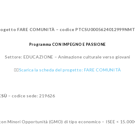
rogetto FARE COMUNITÀ – codice PTCSU0005624012999NM
Programma CON IMPEGNO E PASSIONE
Settore: EDUCAZIONE – Animazione culturale verso giovani
👉🏻
Scarica la scheda del progetto: FARE COMUNITÀ
ESÙ
– codice sede: 219626
ni con Minori Opportunità (GMO) di tipo economico – ISEE < 15.000