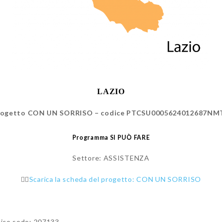
LAZIO
rogetto CON UN SORRISO – codice PTCSU0005624012687NM
Programma SI PUÒ FARE
Settore: ASSISTENZA
👉🏻
Scarica la scheda del progetto: CON UN SORRISO
ice sede: 207133