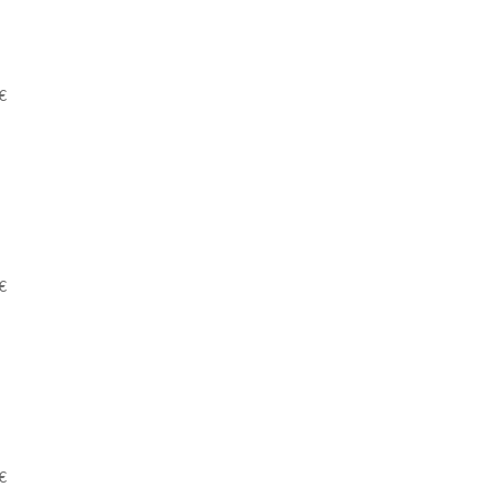
€
€
€